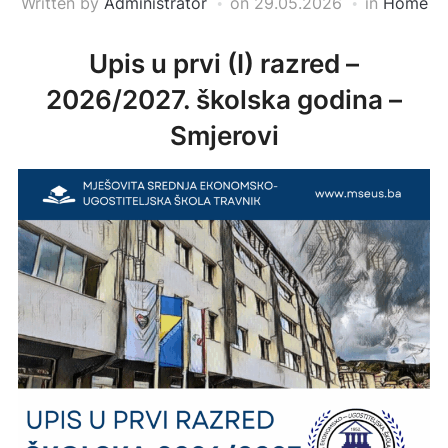
Written by
Administrator
on
29.05.2026
in
Home
Upis u prvi (I) razred –
2026/2027. školska godina –
Smjerovi