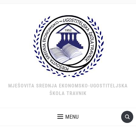
MJEŠOVITA SREDNJA EKONOMSKO-UGOSTITELJSKA
ŠKOLA TRAVNIK
MENU