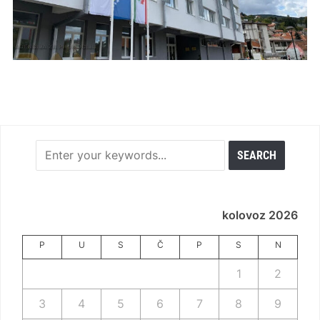
kolovoz 2026
P
U
S
Č
P
S
N
1
2
3
4
5
6
7
8
9