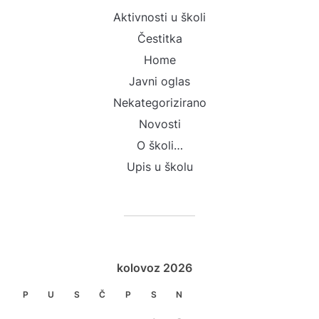
Aktivnosti u školi
Čestitka
Home
Javni oglas
Nekategorizirano
Novosti
O školi…
Upis u školu
kolovoz 2026
P
U
S
Č
P
S
N