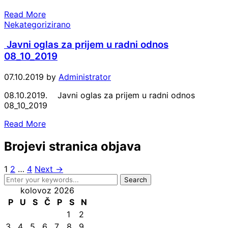
Read More
Nekategorizirano
Javni oglas za prijem u radni odnos
08_10_2019
07.10.2019
by
Administrator
08.10.2019. Javni oglas za prijem u radni odnos
08_10_2019
Read More
Brojevi stranica objava
1
2
…
4
Next →
kolovoz 2026
P
U
S
Č
P
S
N
1
2
3
4
5
6
7
8
9