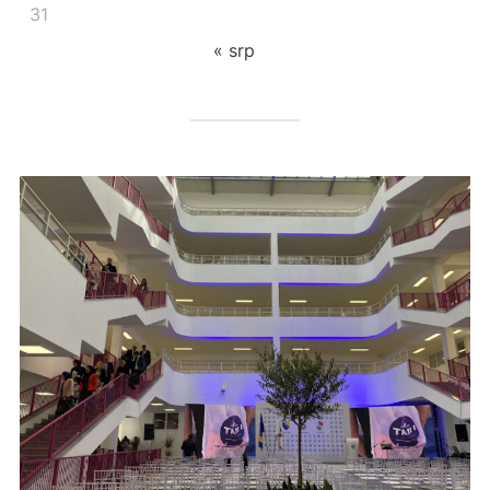
31
« srp