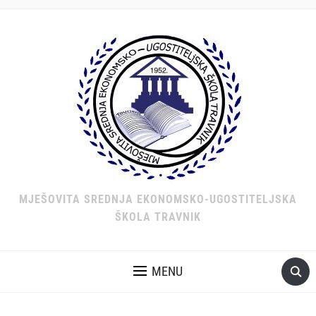
MJEŠOVITA SREDNJA EKONOMSKO-UGOSTITELJSKA
ŠKOLA TRAVNIK
MENU