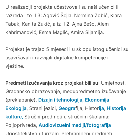
U realizaciji projekta učestvovali su naši učenici II
razreda i to II 3: Agović Šejla, Nermina Zobić, Klara
Tabak, Kanita Zukić, a iz II 2: Ajna Bešo, Alem
Kahrimanović, Esma Maglić, Amira Sijamija.
Projekat je trajao 5 mjeseci i u sklopu istog učenici su
usavršavali i razvijali digitalne kompetencije i
vještine.
Predmeti izučavanja kroz projekat bili su
: Umjetnost,
Građansko obrazovanje, međupredmetno izučavanje
(preklapanje),
Dizajn i tehnologija,
Ekonomija
Ekologija
, Strani jezici,
Geogra
fija, Histor
ija
,
Historija
kulture,
Stručni predmeti u stručnim školama:
Poljoprivreda,
Audiovizuelni mediji/fotografija
Ugostiteljstvo i turizam, Prehrambeni predmeti,