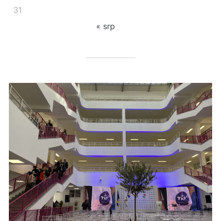
31
« srp