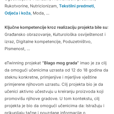
Rukotvorine, Nutricionizam,
Tekstilni predmeti,
Odjeća i koža,
Moda, …
Ključne kompetencije kroz realizaciju projekta bile su
:
Građansko obrazovanje, Kulturološka osviještenost i
izraz, Digitalne kompetencije, Poduzetništvo,
Pismenost, …
eTwinning projekat
“Blago mog grada”
imao je za cilj
da omogući učenicima uzrasta od 12 do 18 godina da
steknu konkretne, primjenjive i mjerljive vještine
primjerene njihovom uzrastu. Cilj projekta bio je da
učenici aktivno učestvuju u kreiranju proizvoda koji
promovišu njihove gradove. U tom kontekstu, cilj
projekta je bio da omogući učenicima da: Istražuju i
prikupljaju tačne i pouzdane informacije o