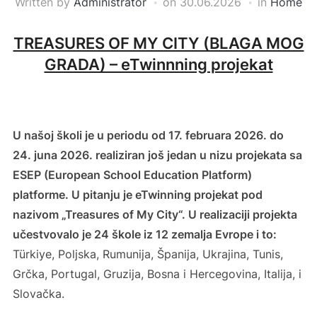
Written by
Administrator
on
30.06.2026
in
Home
TREASURES OF MY CITY (BLAGA MOG
GRADA) – eTwinnning projekat
U našoj školi je u periodu od 17. februara 2026. do
24. juna 2026. realiziran još jedan u nizu projekata sa
ESEP (European School Education Platform)
platforme. U pitanju je eTwinning projekat pod
nazivom „Treasures of My City“. U realizaciji projekta
učestvovalo je 24 škole iz 12 zemalja Evrope i to:
Türkiye, Poljska, Rumunija, Španija, Ukrajina, Tunis,
Grčka, Portugal, Gruzija, Bosna i Hercegovina, Italija, i
Slovačka.