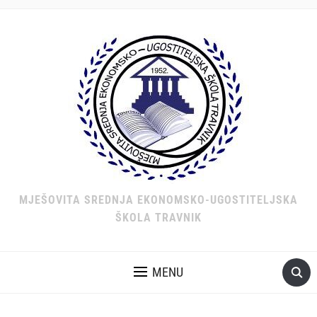
MJEŠOVITA SREDNJA EKONOMSKO-UGOSTITELJSKA
ŠKOLA TRAVNIK
MENU