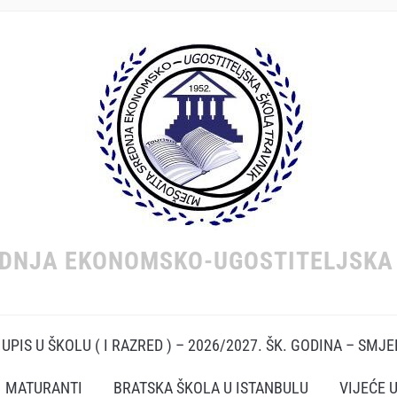
EDNJA EKONOMSKO-UGOSTITELJSKA 
UPIS U ŠKOLU ( I RAZRED ) – 2026/2027. ŠK. GODINA – SMJ
MATURANTI
BRATSKA ŠKOLA U ISTANBULU
VIJEĆE 