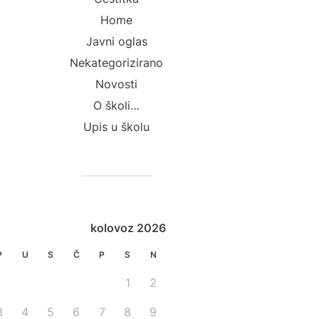
Home
Javni oglas
Nekategorizirano
Novosti
O školi…
Upis u školu
kolovoz 2026
P
U
S
Č
P
S
N
1
2
3
4
5
6
7
8
9