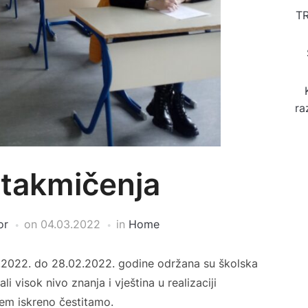
T
ra
 takmičenja
or
on
04.03.2022
in
Home
2.2022. do 28.02.2022. godine održana su školska
i visok nivo znanja i vještina u realizaciji
em iskreno čestitamo.