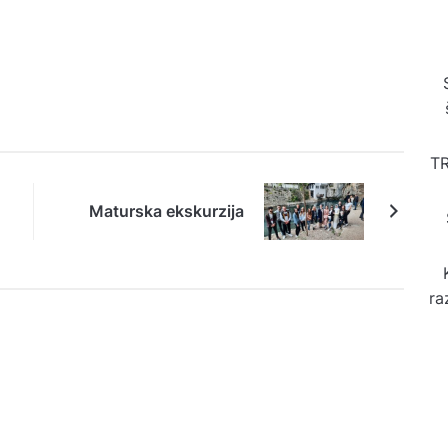
T
Maturska ekskurzija
ra