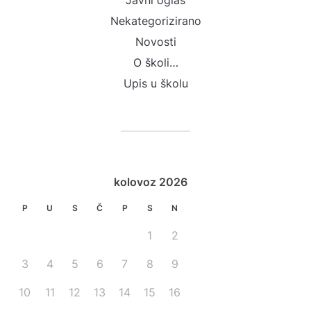
Javni oglas
Nekategorizirano
Novosti
O školi…
Upis u školu
kolovoz 2026
P
U
S
Č
P
S
N
1
2
3
4
5
6
7
8
9
10
11
12
13
14
15
16