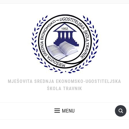
MJEŠOVITA SREDNJA EKONOMSKO-UGOSTITELJSKA
ŠKOLA TRAVNIK
MENU