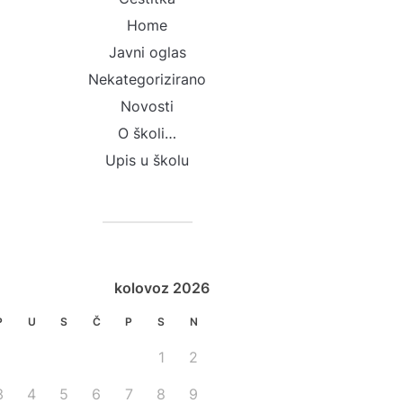
Home
Javni oglas
Nekategorizirano
Novosti
O školi…
Upis u školu
kolovoz 2026
P
U
S
Č
P
S
N
1
2
3
4
5
6
7
8
9