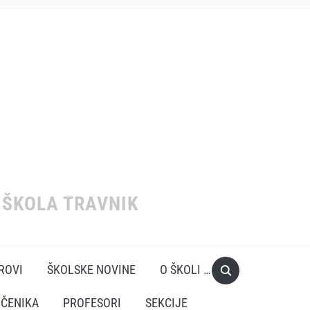
ŠKOLA TRAVNIK
EROVI
ŠKOLSKE NOVINE
O ŠKOLI …
UČENIKA
PROFESORI
SEKCIJE