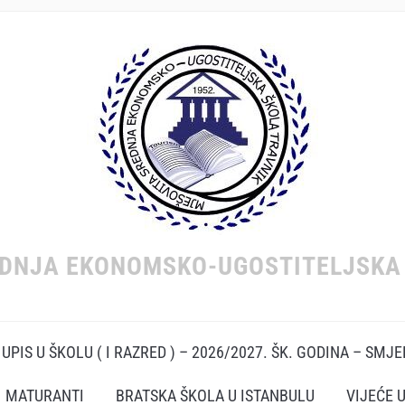
EDNJA EKONOMSKO-UGOSTITELJSKA 
UPIS U ŠKOLU ( I RAZRED ) – 2026/2027. ŠK. GODINA – SMJ
MATURANTI
BRATSKA ŠKOLA U ISTANBULU
VIJEĆE 