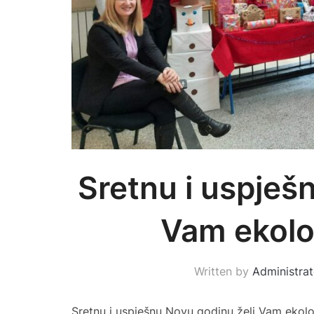
Sretnu i uspješ
Vam ekolo
Written by
Administrat
Sretnu i uspješnu Novu godinu želi Vam ekol