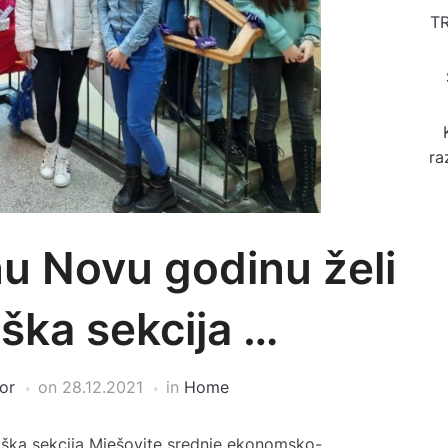
T
ra
nu Novu godinu želi
ška sekcija …
or
on
28.12.2021
in
Home
oška sekcija Mješovite srednje ekonomsko-