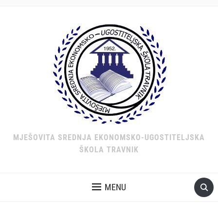
MJEŠOVITA SREDNJA EKONOMSKO-UGOSTITELJSKA
ŠKOLA TRAVNIK
MENU