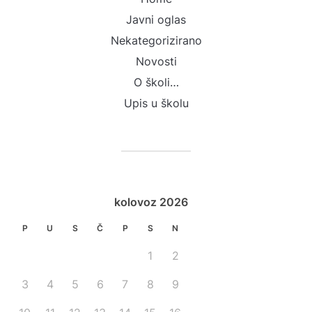
Javni oglas
Nekategorizirano
Novosti
O školi…
Upis u školu
kolovoz 2026
P
U
S
Č
P
S
N
1
2
3
4
5
6
7
8
9