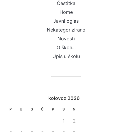
Čestitka
Home
Javni oglas
Nekategorizirano
Novosti
O školi…
Upis u školu
kolovoz 2026
P
U
S
Č
P
S
N
1
2