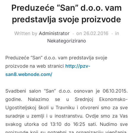
Preduzeće “San” d.o.o. vam
predstavlja svoje proizvode
Written by
Administrator
on
26.02.2016
in
Nekategorizirano
Preduzeće “San” d.o.o. vam predstavlja svoje
proizvode na web stranici
http://pzv-
san8.webnode.com/
Svadbeni salon “San” d.o.o. osnovan je 06.10.2015.
godine. Nalazimo se u Srednjoj Ekonomsko-
Ugostiteljskoj školi u Travniku i otvoreni smo za sve
suradnje u zemlji i u inostranstvu. Ovdje smo za Vas
svakog utorka od 13:10 do 16:25 sati. Nudimo sve
proizvode koji su potrebni za organizaciju vjenčanja.