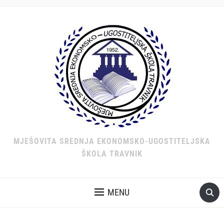
MJEŠOVITA SREDNJA EKONOMSKO-UGOSTITELJSKA
ŠKOLA TRAVNIK
MENU