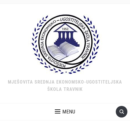
MJEŠOVITA SREDNJA EKONOMSKO-UGOSTITELJSKA
ŠKOLA TRAVNIK
MENU