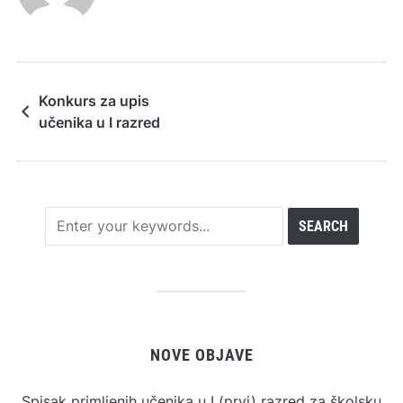
Konkurs za upis
učenika u I razred
NOVE OBJAVE
Spisak primljenih učenika u I (prvi) razred za školsku