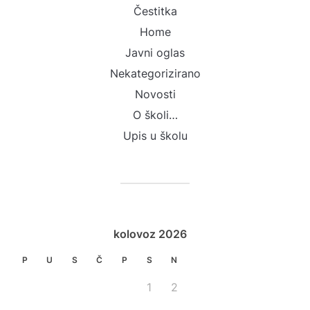
Čestitka
Home
Javni oglas
Nekategorizirano
Novosti
O školi…
Upis u školu
kolovoz 2026
P
U
S
Č
P
S
N
1
2