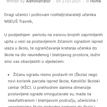
Written by
Administrator
on
27.01.2021
in
Home
Dragi učenici i poštovani roditelji/staratelji učenika
MSEUŠ Travnik,
U posljednjem periodu na osnovu brojnih zaprimljenih
upita u vezi sa postavljenom žičanom ogradom ispred
ulaza u školu, te ograničavanje kretanja učenika do
škole na dio neuređenog i blatnjavog prostora, dužni
smo vas obavijestiti o sljedećem:
Žičanu ogradu nismo postavili mi (Škola) nego
novi korisnik parcele ispred škole, Katolički školski
centar (KŠC). U prethodnim danima dimenzije
postavljene ograde omogućavale su, mada na
neasfaltiranom i blatnjavom području, učenicima i
uposlenicima škole slobodno kretanje do škole i