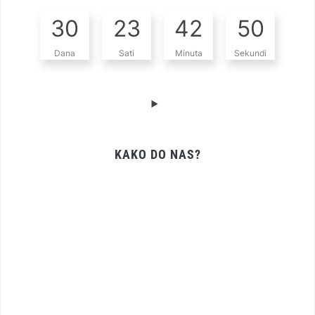
30
23
42
48
Dana
Sati
Minuta
Sekundi
KAKO DO NAS?