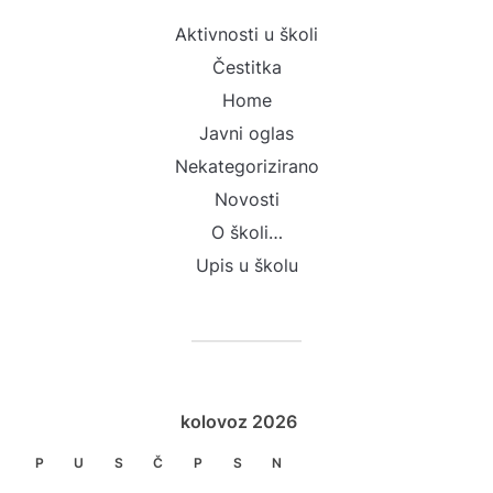
Aktivnosti u školi
Čestitka
Home
Javni oglas
Nekategorizirano
Novosti
O školi…
Upis u školu
kolovoz 2026
P
U
S
Č
P
S
N