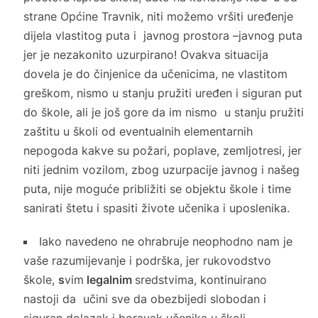
strane Općine Travnik, niti možemo vršiti uređenje
dijela vlastitog puta i javnog prostora –javnog puta
jer je nezakonito uzurpirano! Ovakva situacija
dovela je do činjenice da učenicima, ne vlastitom
greškom, nismo u stanju pružiti uređen i siguran put
do škole, ali je još gore da im nismo u stanju pružiti
zaštitu u školi od eventualnih elementarnih
nepogoda kakve su požari, poplave, zemljotresi, jer
niti jednim vozilom, zbog uzurpacije javnog i našeg
puta, nije moguće približiti se objektu škole i time
sanirati štetu i spasiti živote učenika i uposlenika.
Iako navedeno ne ohrabruje neophodno nam je
vaše razumijevanje i podrška, jer rukovodstvo
škole,
s
vim
legalnim
sredstvima, kontinuirano
nastoji da učini sve da obezbijedi slobodan i