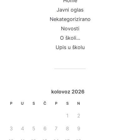
Home
Javni oglas
Nekategorizirano
Novosti
O školi…
Upis u školu
kolovoz 2026
P
U
S
Č
P
S
N
1
2
3
4
5
6
7
8
9