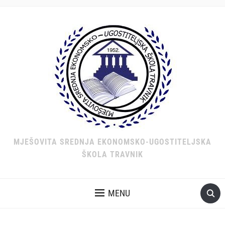
MJEŠOVITA SREDNJA EKONOMSKO-UGOSTITELJSKA
ŠKOLA TRAVNIK
MENU