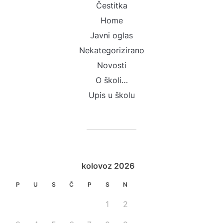
Čestitka
Home
Javni oglas
Nekategorizirano
Novosti
O školi…
Upis u školu
kolovoz 2026
P
U
S
Č
P
S
N
1
2