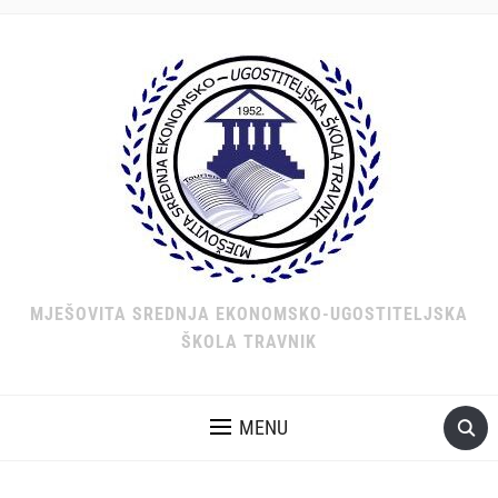
MJEŠOVITA SREDNJA EKONOMSKO-UGOSTITELJSKA
ŠKOLA TRAVNIK
MENU