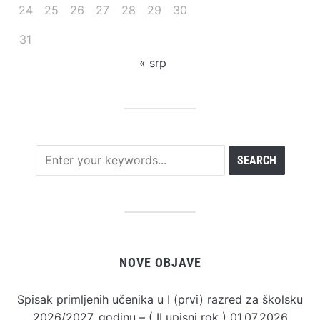
24
25
26
27
28
29
30
31
« srp
NOVE OBJAVE
Spisak primljenih učenika u I (prvi) razred za školsku
2026/2027. godinu – ( II upisni rok )
01.07.2026