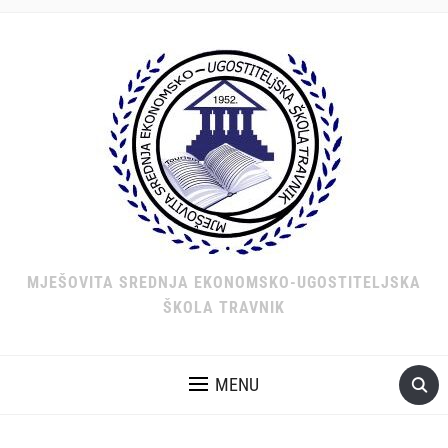
MJEŠOVITA SREDNJA EKONOMSKO-UGOSTITELJSKA
ŠKOLA TRAVNIK
MENU