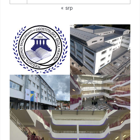
« srp