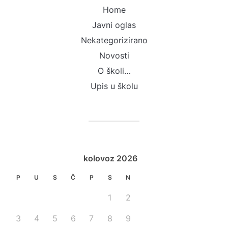
Home
Javni oglas
Nekategorizirano
Novosti
O školi…
Upis u školu
kolovoz 2026
P
U
S
Č
P
S
N
1
2
3
4
5
6
7
8
9