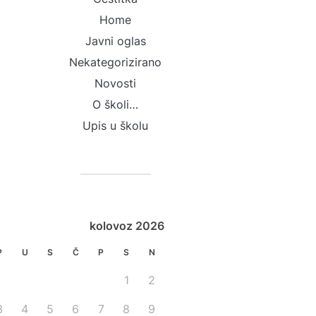
Home
Javni oglas
Nekategorizirano
Novosti
O školi…
Upis u školu
kolovoz 2026
P
U
S
Č
P
S
N
1
2
3
4
5
6
7
8
9