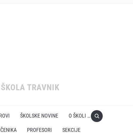
ŠKOLA TRAVNIK
EROVI
ŠKOLSKE NOVINE
O ŠKOLI …
UČENIKA
PROFESORI
SEKCIJE