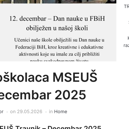
T
ra
joškolaca MSEUŠ
Decembar 2025
or
on
29.05.2026
in
Home
SEUŠ Travnik – Decembar 2025