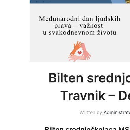
Bilten sredn
Travnik – 
Written by
Administrat
Bilten srednjoškolaca M