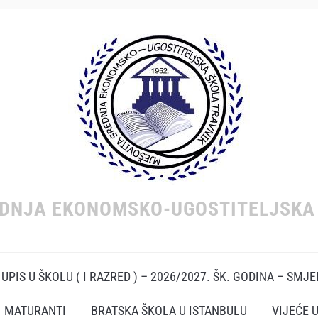
EDNJA EKONOMSKO-UGOSTITELJSKA 
UPIS U ŠKOLU ( I RAZRED ) – 2026/2027. ŠK. GODINA – SMJ
MATURANTI
BRATSKA ŠKOLA U ISTANBULU
VIJEĆE 