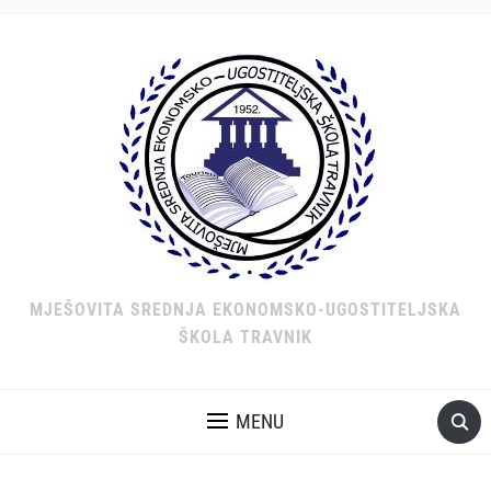
MJEŠOVITA SREDNJA EKONOMSKO-UGOSTITELJSKA
ŠKOLA TRAVNIK
MENU