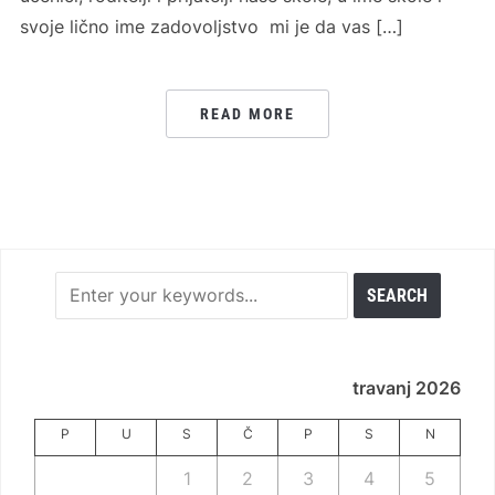
svoje lično ime zadovoljstvo mi je da vas […]
READ MORE
travanj 2026
P
U
S
Č
P
S
N
1
2
3
4
5